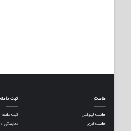
هاست
ثبت دامنه
هاست لینوکس
ثبت دامنه
هاست ابری
نمایندگی دا