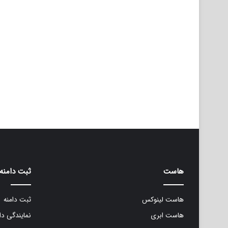
هاست
ثبت دامنه
هاست لینوکس
ثبت دامنه
هاست ابری
نمایندگی دا