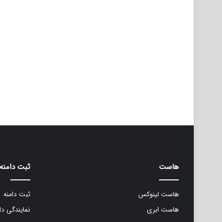
هاست
ثبت دامنه
هاست لینوکس
ثبت دامنه
هاست ابری
نمایندگی دا