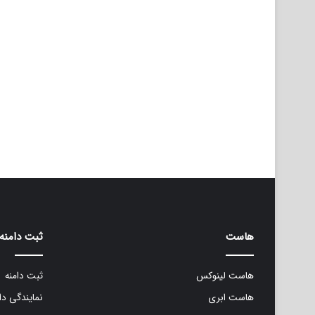
هاست
ثبت دامنه
هاست لینوکس
ثبت دامنه
هاست ابری
نمایندگی دا