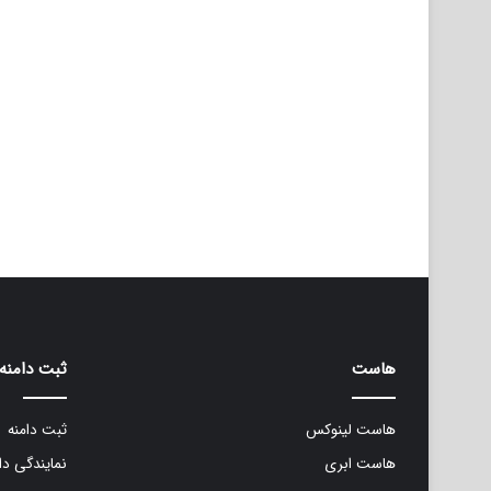
هاست
ثبت دامنه
هاست لینوکس
ثبت دامنه
هاست ابری
نمایندگی دا