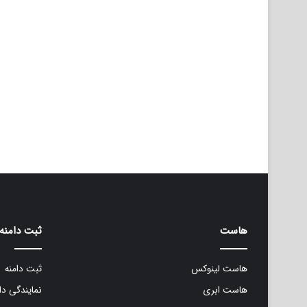
هاست
ثبت دامنه
هاست لینوکس
ثبت دامنه
هاست ابری
نمایندگی دا