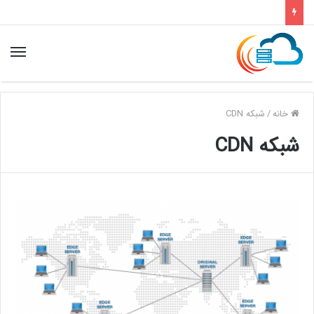
خانه
/
شبکه CDN
شبکه CDN