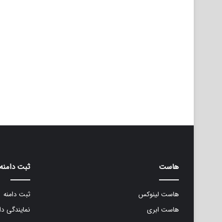
هاست
ثبت دامنه
هاست لینوکس
ثبت دامنه
هاست ابری
نمایندگی دا