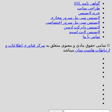
گواهی نامه SSL
طراحی سایت
خرید لایسنس
لایسنس سی پنل سرور مجازی
لایسنس سی پنل سرور اختصاصی
لایسنس دایرکت ادمین
لایسنس لایت اسپید
تماس با ما
می حقوق مادی و معنوی متعلق به
مرکز فناوری اطلاعات و
طات هاست سان
میباشد
و