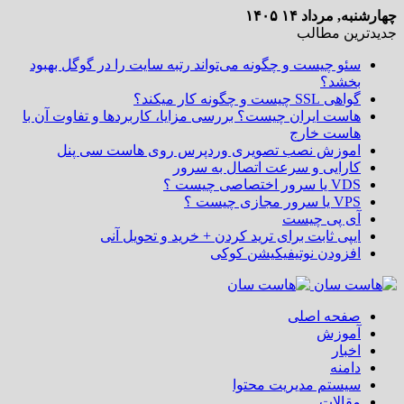
, مرداد ۱۴ ۱۴۰۵
رین مطالب
سئو چیست و چگونه می‌تواند رتبه سایت را در گوگل بهبود
بخشد؟
گواهی SSL چیست و چگونه کار میکند؟
هاست ایران چیست؟ بررسی مزایا، کاربردها و تفاوت آن با
هاست خارج
اموزش نصب تصویری وردپرس روی هاست سی پنل
کارایی و سرعت اتصال به سرور
VDS یا سرور اختصاصی چیست ؟
VPS یا سرور مجازی چیست ؟
آی پی چیست
ایپی ثابت برای ترید کردن + خرید و تحویل آنی
افزودن نوتیفیکیشن کوکی
صفحه اصلی
آموزش
اخبار
دامنه
سیستم مدیریت محتوا
مقالات