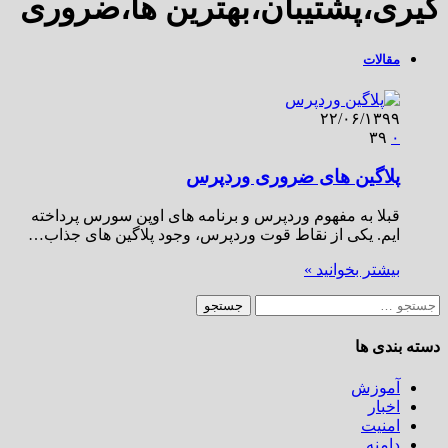
ی،پشتیبان،بهترین ها،ضروری
مقالات
۲۲/۰۶/۱۳۹۹
۳۹
۰
پلاگین های ضروری وردپرس
قبلا به مفهوم وردپرس و برنامه های اوپن سورس پرداخته
ایم. یکی از نقاط قوت وردپرس، وجود پلاگین های جذاب…
بیشتر بخوانید »
و
بندی ها
آموزش
اخبار
امنیت
دامنه