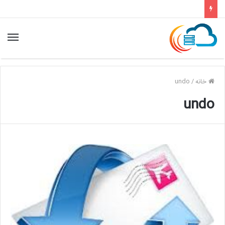
خانه
/
undo
undo