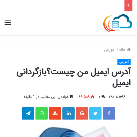
خانه
/
آموزش
آموزش
آدرس ایمیل من چیست؟بازگردانی
ایمیل
۲۸/۱۰/۱۳۹۸
۰
۶۸,۵۸۹
خواندن این مطلب در 1 دقیقه
فیس بوک
توییتر
گوگل پلاس
لینکدین
واتس آپ
‫StumbleUpon
تلگرام