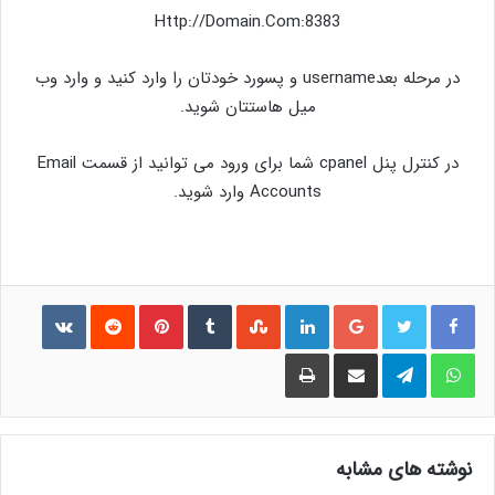
Http://Domain.Com:8383
در مرحله بعدusername و پسورد خودتان را وارد کنید و وارد وب
میل هاستتان شوید.
در کنترل پنل cpanel شما برای ورود می توانید از قسمت Email
Accounts وارد شوید.
فیس بوک
توییتر
گوگل پلاس
لینکدین
‫StumbleUpon
‫Tumblr
‫Pinterest
‫Reddit
ontakte
واتس آپ
تلگرام
اشتراک گذاری از طریق ایمیل
چاپ
نوشته های مشابه