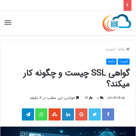
خانه
/
امنیت
امنیت
دامنه
گواهی SSL چیست و چگونه کار
میکند؟
۰۷/۰۴/۱۴۰۵
۰
۱۴
خواندن این مطلب در ۴ دقیقه
فیس بوک
توییتر
گوگل پلاس
لینکدین
واتس آپ
‫StumbleUpon
تلگرام