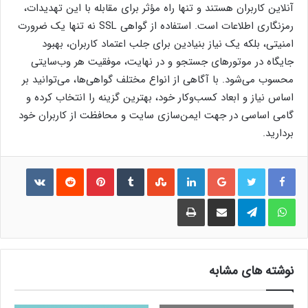
آنلاین کاربران هستند و تنها راه مؤثر برای مقابله با این تهدیدات،
رمزنگاری اطلاعات است. استفاده از گواهی SSL نه تنها یک ضرورت
امنیتی، بلکه یک نیاز بنیادین برای جلب اعتماد کاربران، بهبود
جایگاه در موتورهای جستجو و در نهایت، موفقیت هر وب‌سایتی
محسوب می‌شود. با آگاهی از انواع مختلف گواهی‌ها، می‌توانید بر
اساس نیاز و ابعاد کسب‌وکار خود، بهترین گزینه را انتخاب کرده و
گامی اساسی در جهت ایمن‌سازی سایت و محافظت از کاربران خود
بردارید.
فیس بوک
توییتر
گوگل پلاس
لینکدین
‫StumbleUpon
‫Tumblr
‫Pinterest
‫Reddit
ontakte
واتس آپ
تلگرام
اشتراک گذاری از طریق ایمیل
چاپ
نوشته های مشابه