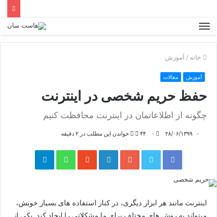
خانه
/
آموزش
آموزش
مقالات
حفظ حریم شخصی در اینترنت
چگونه از اطلاعاتمان در اینترنت محافظت کنیم
۲۸/۰۶/۱۳۹۹
۰
۴۴
خواندن این مطلب در ۲ دقیقه
فیس بوک
توییتر
گوگل پلاس
لینکدین
واتس آپ
‫StumbleUpon
تلگرام
اینترنت مانند هر ابزار دیگری، در کنار استفاده های بسیار خوبش،
میتواند به روش های مختلف برای ما مشکلاتی را ایجاد کند. یکی از