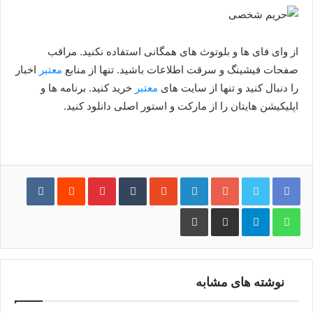
از وای فای ها و بلوتوث های همگانی استفاده نکنید. مراقب
صفحات فیشینگ و سرقت اطلاعات باشید. تنها از منابع
معتبر
اخبار
را دنبال کنید و تنها از سایت های
معتبر
خرید کنید. برنامه ها و
اپلیکیشن هایتان را از مارکت و استور اصلی دانلود کنید.
فیس بوک
توییتر
گوگل پلاس
لینکدین
‫StumbleUpon
‫Tumblr
‫Pinterest
‫Reddit
‫VKontakte
واتس آپ
تلگرام
اشتراک گذاری از طریق ایمیل
چاپ
نوشته های مشابه