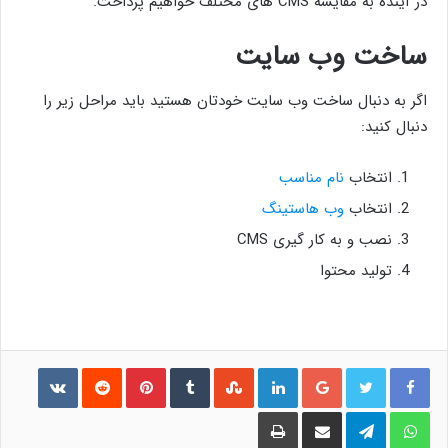
در آینده به مقایسه CMS های مختلف خواهیم پرداخت.
ساخت وب سایت
اگر به دنبال ساخت وب سایت خودتان هستید باید مراحل زیر را
دنبال کنید:
انتخاب
نام مناسب
انتخاب
وب هاستینگ
نصب و به کار گیری CMS
تولید محتوا
فیس بوک
توییتر
گوگل پلاس
لینکدین
‫StumbleUpon
‫Tumblr
‫Pinterest
‫Reddit
ontakte
واتس آپ
تلگرام
اشتراک گذاری از طریق ایمیل
چاپ