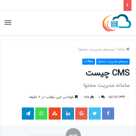
خانه
/
سیستم مدیریت محتوا
سیستم مدیریت محتوا
مقالات
CMS چیست
سامانه مدیریت محتوا
۱۵/۰۶/۱۳۹۹
۰
۱۸۵
خواندن این مطلب در ۲ دقیقه
فیس بوک
توییتر
گوگل پلاس
لینکدین
واتس آپ
‫StumbleUpon
تلگرام